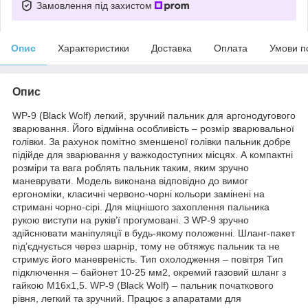
Замовлення під захистом
Опис
Характеристики
Доставка
Оплата
Умови п
Опис
WP-9 (Black Wolf) легкий, зручний пальник для аргонодугового
зварювання. Його відмінна особливість – розмір зварювальної
голівки. За рахунок помітно зменшеної голівки пальник добре
підійде для зварювання у важкодоступних місцях. А компактні
розміри та вага роблять пальник таким, яким зручно
маневрувати. Модель виконана відповідно до вимог
ергономіки, класичні червоно-чорні кольори замінені на
стримані чорно-сірі. Для міцнішого захоплення пальника
рукою виступи на руків’ї прогумовані. З WP-9 зручно
здійснювати маніпуляції в будь-якому положенні. Шланг-пакет
під’єднується через шарнір, тому не обтяжує пальник та не
стримує його маневреність. Тип охолодження – повітря Тип
підключення – байонет 10-25 мм2, окремий газовий шланг з
гайкою М16х1,5. WP-9 (Black Wolf) – пальник початкового
рівня, легкий та зручний. Працює з апаратами для