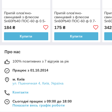
Припій олов'яно-
Припій олов'яно-
Прип
свинцевий з флюсом
свинцевий з флюсом
сви
Sn60Pb40 ПОС-60 ф 0.5-
Sn60Pb40 ПОС-60 ф 0.7-
Sn60
0.6 мм 50 грамів
0.8 мм 50 грамів
0.8 
184
175
342
₴
₴
Купити
Купити
Про нас
100% позитивних з 7 відгуків за рік
Працює з 01.10.2014
м. Київ
ул. Пшеничная 4, Київ, Україна
Контакти
Сьогодні працює з 09:00 до 18:00
Показати весь графік роботи