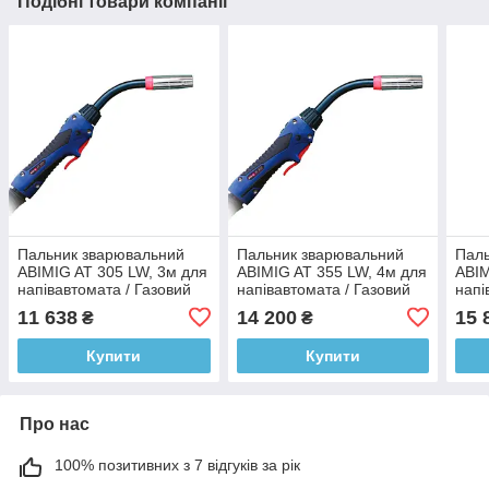
Подібні товари компанії
Пальник зварювальний
Пальник зварювальний
Паль
ABIMIG AT 305 LW, 3м для
ABIMIG AT 355 LW, 4м для
ABIM
напівавтомата / Газовий
напівавтомата / Газовий
напі
пальник для
пальник для
паль
11 638
14 200
15 
₴
₴
зварювальних робіт
зварювальних робіт
звар
Купити
Купити
Про нас
100% позитивних з 7 відгуків за рік