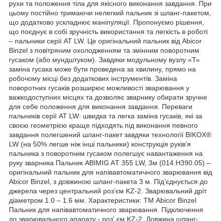
рухи та положення тіла для якісного виконання завдання. При
цьому постійно тримаючи нелегкий пальник зі шланг-пакетом,
що додатково ускладнює маніпуляції. Пропонуємо рішення,
що поєднує в собі зручність використання та легкість в роботі
– пальники серії AT LW. Це оригінальний пальник від Abicor
Binzel з повітряним охолодженням та змінним поворотним
гусаком (або мундштуком). Завдяки модульному вузлу «Т»
заміна гусака може бути проведена за хвилину, прямо на
робочому місці без додаткових інструментів. Заміна
поворотних гусаків розширює можливості зварювання у
важкодоступних місцях та дозволяє зварнику обирати зручне
для себе положення для виконання завдання. Переваги
пальників серії AT LW: швидка та легка заміна гусаків, які за
своєю геометрією краще підходять під виконання певного
завдання полегшений шланг-пакет завдяки технології BIKOX®
LW (на 50% легше ніж інші пальники) конструкція руків’я
пальника з поворотним гусаком полегшує навантаження на
руку зварника Пальник ABIMIG AТ 355 LW, 3м (014.H390.05) –
оригінальний пальник для напівавтоматичного зварювання від
Abicor Binzel, з довжиною шланг-пакета 3 м. Під’єднується до
джерела через центральний роз’єм KZ-2. Зварювальний дріт
діаметром 1.0 – 1.6 мм. Характеристики: ТМ Abicor Binzel
Пальник для напівавтоматичного зварювання. Підключення
до зварювального апарату - роз' єм KZ-2. Довжина шланг-