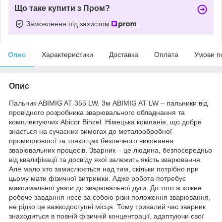
Що таке купити з Пром?
Замовлення під захистом
Опис
Характеристики
Доставка
Оплата
Умови п
Опис
Пальник ABIMIG AT 355 LW, 3м ABIMIG AT LW – пальники від
провідного розробника зварювального обладнання та
комплектуючих Abicor Binzel. Німецька компанія, що добре
знається на сучасних вимогах до металообробної
промисловості та тонкощах безпечного виконання
зварювальних процесів. Зварник – це людина, безпосередньо
від кваліфікації та досвіду якої залежить якість зварювання.
Але мало хто замислюється над тим, скільки потрібно при
цьому мати фізичної витримки. Адже робота потребує
максимальної уваги до зварювальної дуги. До того ж кожне
робоче завдання несе за собою різні положення зварювання,
не рідко це важкодоступні місця. Тому тривалий час зварник
знаходиться в повній фізичній концентрації, адаптуючи свої