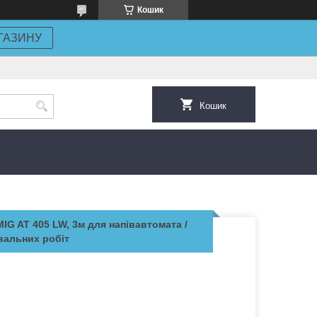
Кошик
ГАЗИНУ
Кошик
G AT 405 LW, 3м для напівавтомата /
вальних робіт