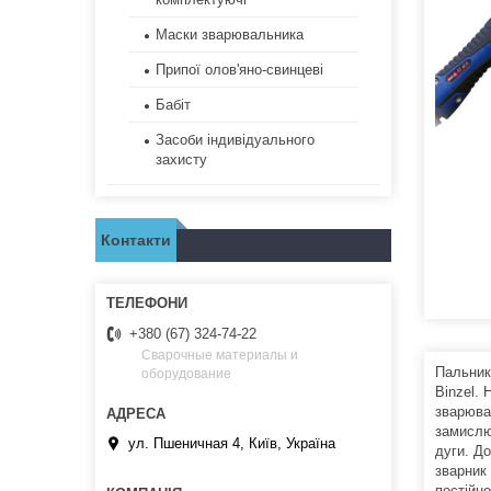
Маски зварювальника
Припої олов'яно-свинцеві
Бабіт
Засоби індивідуального
захисту
Контакти
+380 (67) 324-74-22
Сварочные материалы и
Пальник
оборудование
Binzel.
зварюва
замислю
ул. Пшеничная 4, Київ, Україна
дуги. Д
зварник
постійн