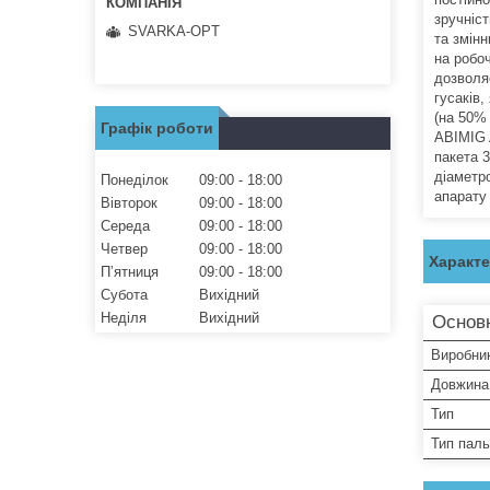
зручніст
SVARKA-OPT
та змін
на робо
дозволя
гусаків
(на 50%
Графік роботи
ABIMIG 
пакета 
діаметр
Понеділок
09:00
18:00
апарату 
Вівторок
09:00
18:00
Середа
09:00
18:00
Четвер
09:00
18:00
Характ
Пʼятниця
09:00
18:00
Субота
Вихідний
Неділя
Вихідний
Основн
Виробни
Довжина
Тип
Тип паль