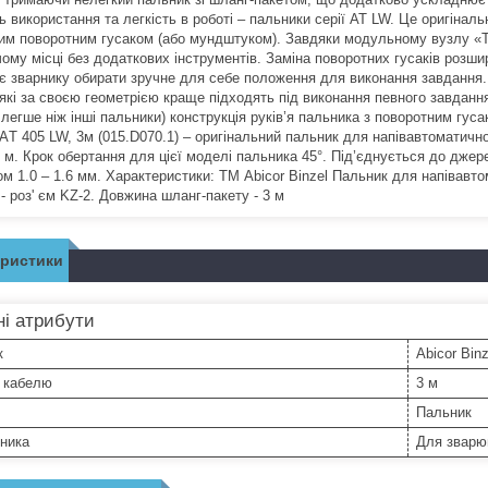
ь використання та легкість в роботі – пальники серії AT LW. Це оригінал
ним поворотним гусаком (або мундштуком). Завдяки модульному вузлу «Т
чому місці без додаткових інструментів. Заміна поворотних гусаків роз
є зварнику обирати зручне для себе положення для виконання завдання. 
, які за своєю геометрією краще підходять під виконання певного завда
 легше ніж інші пальники) конструкція руків’я пальника з поворотним гу
AТ 405 LW, 3м (015.D070.1) – оригінальний пальник для напівавтоматично
3 м. Крок обертання для цієї моделі пальника 45°. Під’єднується до дже
ом 1.0 – 1.6 мм. Характеристики: ТМ Abicor Binzel Пальник для напівав
- роз' єм KZ-2. Довжина шланг-пакету - 3 м
еристики
і атрибути
к
Abicor Binz
 кабелю
3 м
Пальник
ника
Для зварю