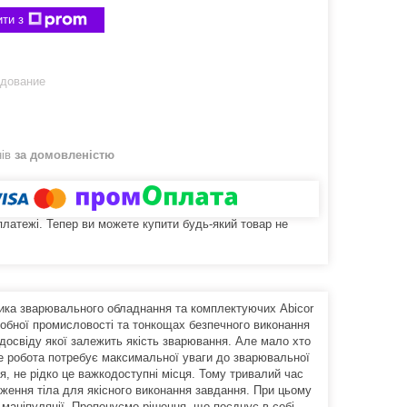
ти з
удование
нів
за домовленістю
 платежі. Тепер ви можете купити будь-який товар не
ика зварювального обладнання та комплектуючих Abicor
робної промисловості та тонкощах безпечного виконання
 досвіду якої залежить якість зварювання. Але мало хто
е робота потребує максимальної уваги до зварювальної
я, не рідко це важкодоступні місця. Тому тривалий час
оження тіла для якісного виконання завдання. При цьому
маніпуляції. Пропонуємо рішення, що поєднує в собі