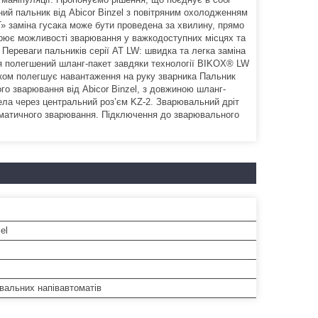
ьний пальник від Abicor Binzel з повітряним охолодженням
» заміна гусака може бути проведена за хвилину, прямо
ширює можливості зварювання у важкодоступних місцях та
Переваги пальників серії AT LW: швидка та легка заміна
ння полегшений шланг-пакет завдяки технології BIKOX® LW
саком полегшує навантаження на руку зварника Пальник
го зварювання від Abicor Binzel, з довжиною шланг-
рела через центральний роз’єм KZ-2. Зварювальний дріт
томатичного зварювання. Підключення до зварювального
el
вальних напівавтоматів