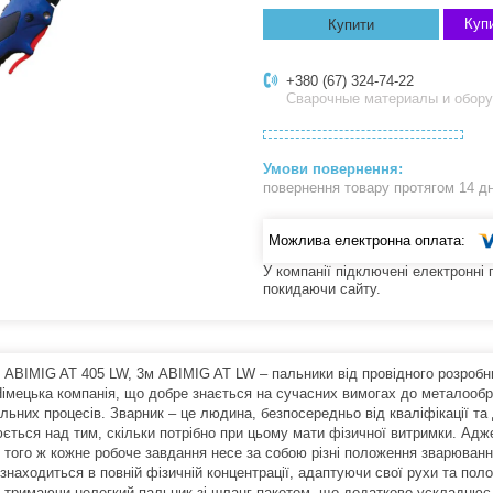
Купи
Купити
+380 (67) 324-74-22
Сварочные материалы и обор
повернення товару протягом 14 д
У компанії підключені електронні
покидаючи сайту.
 ABIMIG AT 405 LW, 3м ABIMIG AT LW – пальники від провідного розробн
 Німецька компанія, що добре знається на сучасних вимогах до металооб
льних процесів. Зварник – це людина, безпосередньо від кваліфікації та
ється над тим, скільки потрібно при цьому мати фізичної витримки. Адж
о того ж кожне робоче завдання несе за собою різні положення зварюванн
 знаходиться в повній фізичній концентрації, адаптуючи свої рухи та пол
о тримаючи нелегкий пальник зі шланг-пакетом, що додатково ускладнює 