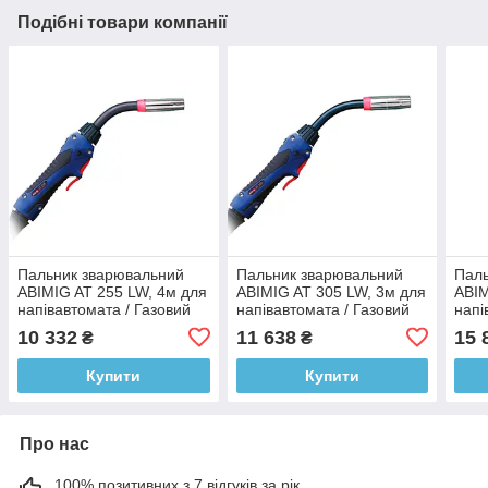
Подібні товари компанії
Пальник зварювальний
Пальник зварювальний
Паль
ABIMIG AT 255 LW, 4м для
ABIMIG AT 305 LW, 3м для
ABIM
напівавтомата / Газовий
напівавтомата / Газовий
напі
пальник для
пальник для
паль
10 332
11 638
15 
₴
₴
зварювальних робіт
зварювальних робіт
звар
Купити
Купити
Про нас
100% позитивних з 7 відгуків за рік