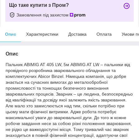
Що таке купити з Пром?
Замовлення під захистом
Опис
Характеристики
Доставка
Оплата
Умови п
Опис
Пальник ABIMIG AT 405 LW, 5м ABIMIG AT LW – пальники від
провідного розробника зварювального обладнання та
комплектуючих Abicor Binzel. Німецька компанія, що добре
знається на сучасних вимогах до металообробної
промисловості та тонкощах безпечного виконання
зварювальних процесів. Зварник – це людина, безпосередньо
від кваліфікації та досвіду якої залежить якість зварювання.
Але мало хто замислюється над тим, скільки потрібно при
цьому мати фізичної витримки. Адже робота потребує
максимальної уваги до зварювальної дуги. До того ж кожне
робоче завдання несе за собою різні положення зварювання,
не рідко це важкодоступні місця. Тому тривалий час зварник
знаходиться в повній фізичній концентрації, адаптуючи свої