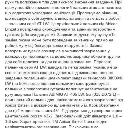
рухи та положення тіла для якісного виконання завдання. При
цьому постійно тримаючи нелегкий пальник зі шланг-пакетом,
що додатково ускладнює маніпуляції. Пропонуємо рішення,
що поєднує в собі зручність використання та легкість в роботі
– пальники серії AT LW. Це оригінальний пальник від Abicor
Binzel з повітряним охолодженням та змінним поворотним
гусаком (або мундштуком). Завдяки модульному вузлу «Т»
заміна гусака може бути проведена за хвилину, прямо на
робочому місці без додаткових інструментів. Заміна
поворотних гусаків розширює можливості зварювання у
важкодоступних місцях та дозволяє зварнику обирати зручне
для себе положення для виконання завдання. Переваги
пальників серії AT LW: швидка та легка заміна гусаків, які за
своєю геометрією краще підходять під виконання певного
завдання полегшений шланг-пакет завдяки технології BIKOX®
LW (на 50% легше ніж інші пальники) конструкція руків’я
пальника з поворотним гусаком полегшує навантаження на
руку зварника Пальник ABIMIG AТ 405 LW, 5м (015.D072.1) –
оригінальний пальник для напівавтоматичного зварювання від
Abicor Binzel, з довжиною шланг-пакета 5 м. Крок обертання
для цієї моделі пальника 45°. Під’єднується до джерела через
центральний роз’єм KZ-2. Зварювальний дріт діаметром 1.0 –
1.6 мм. Характеристики: ТМ Abicor Binzel Пальник для
напівавтоматичного зварювання. Підключення до